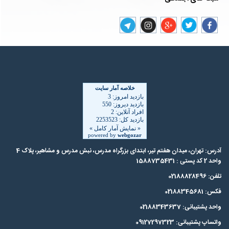
| Map data ©
contributors,
, Imagery ©
Leaflet
OpenStreetMap
CC-BY-SA
Mapbox
×
+
کتاب مقدم
−
آدرس: تهران، میدان هفتم تیر، ابتدای بزرگراه مدرس،‌ نبش مدرس و مشاهیر، پلاک 4
واحد 2 کد پستی : 1588735431
تلفن: 02188828496
فکس: 02188345681
واحد پشتیبانی: 02188343637
واتساپ پشتیبانی: 09127297323