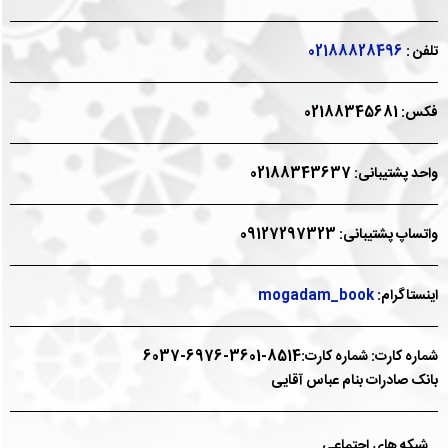
02188828496
تلفن :
فکس: 02188345681
واحد پشتیبانی: 02188343637
واتساپ پشتیبانی: 09127297323
mogadam_book
اینستاگرام:
شماره کارت: شماره کارت:8514-3601-6976-6037
بانک صادرات بنام عباس آقایی
شبکه های اجتماعی