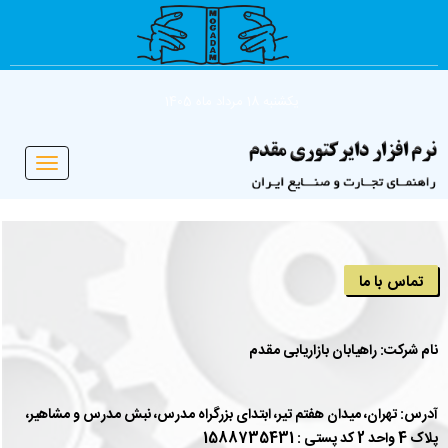
یکشنبه 18 مرداد ماه 1405
Toggle
vigation
تماس با ما
نام شرکت: راهیابان بازاریابی مقدم
آدرس: تهران، میدان هفتم تیر، ابتدای بزرگراه مدرس،‌ نبش مدرس و مشاهیر،
پلاک 4 واحد 2 کد پستی : 1588735431