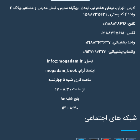
آدرس: تهران، میدان هفتم تیر، ابتدای بزرگراه مدرس،‌ نبش مدرس و مشاهیر، پلاک 4
واحد 2 کد پستی : 1588735431
تلفن: 02188828496
فکس: 02188345681
واحد پشتیبانی: 02188343637
واتساپ پشتیبانی: 09127297323
ایمیل: info@mogadam.ir
اینستاگرام: mogadam_book
ساعت کاری شنبه تا چهارشنبه
از ساعت 8:30 - 17
پنج شنبه ها
8:30 - 13
شبکه های اجتماعی