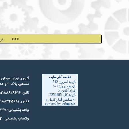
برای  <<<
آدرس: تهران، میدان ه
مشاهیر، پلاک 4 واحد 2 کد پستی : 1588735431
تلفن: 02188828496
فکس: 02188345681
واحد پشتیبانی: 02188343637
واتساپ پشتیبانی: 09127297323