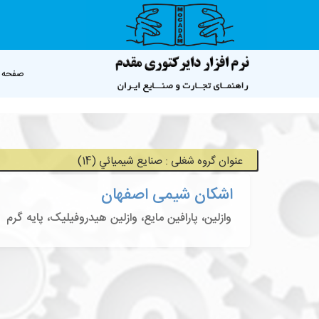
صفحه 
عنوان گروه شغلی : صنايع شيميائي (14)
اشکان شیمی اصفهان
وازلین، پارافین مایع، وازلین هیدروفیلیک، پایه گرم