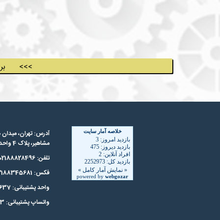
برای  <<<
آدرس: تهران، میدان ه
مشاهیر، پلاک 4 واحد 2 کد پستی : 1588735431
تلفن: 02188828496
فکس: 02188345681
واحد پشتیبانی: 02188343637
واتساپ پشتیبانی: 09127297323