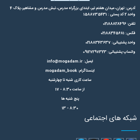
آدرس: تهران، میدان هفتم تیر، ابتدای بزرگراه مدرس،‌ نبش مدرس و مشاهیر، پلاک 4
واحد 2 کد پستی : 1588735431
تلفن: 02188828496
فکس: 02188345681
واحد پشتیبانی: 02188343637
واتساپ پشتیبانی: 09127297323
ایمیل: info@mogadam.ir
اینستاگرام: mogadam_book
ساعت کاری شنبه تا چهارشنبه
از ساعت 8:30 - 17
پنج شنبه ها
8:30 - 13
شبکه های اجتماعی