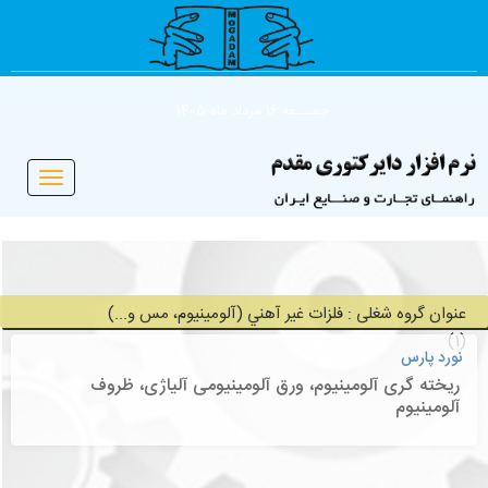
جمـــعه 16 مرداد ماه 1405
Toggle
vigation
عنوان گروه شغلی : فلزات غير آهني (آلومينيوم، مس و...)
(1)
نورد پارس
ریخته گری آلومینیوم، ورق آلومینیومی آلیاژی، ظروف
آلومینیوم