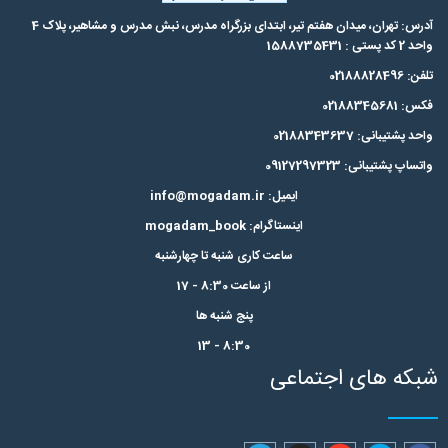
آدرس: تهران، میدان هفتم تیر، ابتدای بزرگراه مدرس،‌ نبش مدرس و مشاهیر، پلاک 4
واحد 2 کد پستی : 1588735431
تلفن: 02188828496
فکس: 02188345681
واحد پشتیبانی: 02188343637
واتساپ پشتیبانی: 09127297323
ایمیل: info@mogadam.ir
اینستاگرام: mogadam_book
ساعت کاری شنبه تا چهارشنبه
از ساعت 8:30 - 17
پنج شنبه ها
8:30 - 13
شبکه های اجتماعی