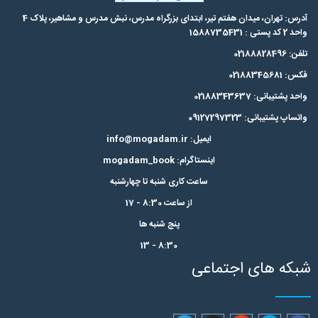
آدرس: تهران، میدان هفتم تیر، ابتدای بزرگراه مدرس،‌ نبش مدرس و مشاهیر، پلاک 4
واحد 2 کد پستی : 1588735431
تلفن: 02188828496
فکس: 02188345681
واحد پشتیبانی: 02188343637
واتساپ پشتیبانی: 09127297323
ایمیل: info@mogadam.ir
اینستاگرام: mogadam_book
ساعت کاری شنبه تا چهارشنبه
از ساعت 8:30 - 17
پنج شنبه ها
8:30 - 13
شبکه های اجتماعی