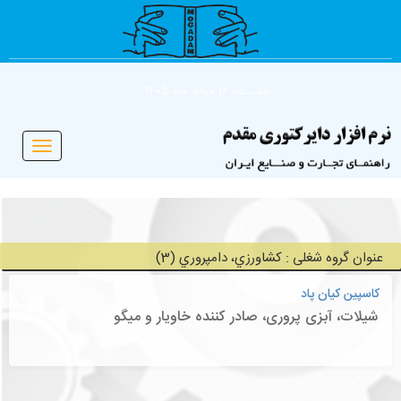
جمـــعه 16 مرداد ماه 1405
Toggle
vigation
عنوان گروه شغلی : كشاورزي، دامپروري (3)
کاسپین کیان پاد
شیلات، آبزی پروری، صادر کننده خاویار و میگو